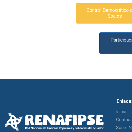
Control Democrático 
Socios
Participac
Enlace
Inicio
Contac
Sobre N