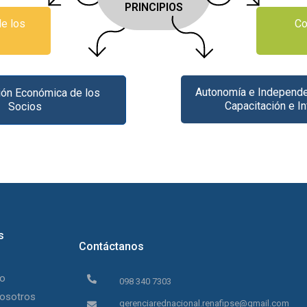
PRINCIPIOS
de los
Co
Autonomía e Independe
ión Económica de los
Capacitación e I
Socios
s
Contáctanos
to
098 340 7303
osotros
gerenciarednacional.renafipse@gmail.com